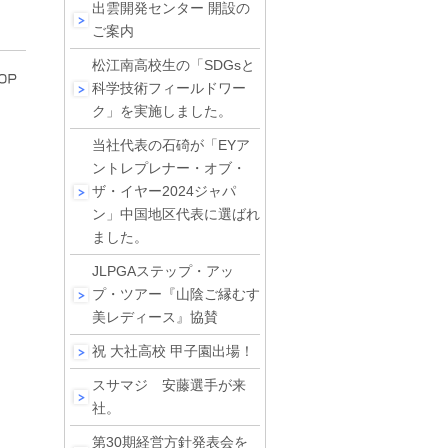
出雲開発センター 開設の
ご案内
松江南高校生の「SDGsと
科学技術フィールドワー
ク」を実施しました。
当社代表の石碕が「EYア
ントレプレナー・オブ・
ザ・イヤー2024ジャパ
ン」中国地区代表に選ばれ
ました。
JLPGAステップ・アッ
プ・ツアー『山陰ご縁むす
美レディース』協賛
祝 大社高校 甲子園出場！
スサマジ 安藤選手が来
社。
第30期経営方針発表会を