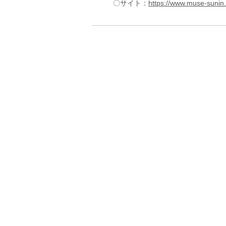
〇サイト：
https://www.muse-sunin