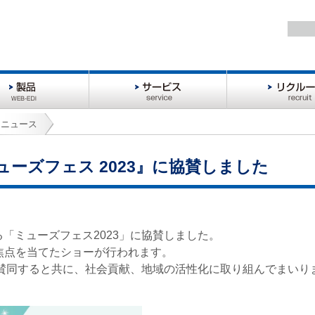
サ
リ
ー
ク
ビ
ル
トニュース
ス
ー
ト
ーズフェス 2023』に協賛しました
れる「ミューズフェス2023」に協賛しました。
」に焦点を当てたショーが行われます。
に賛同すると共に、社会貢献、地域の活性化に取り組んでまいり