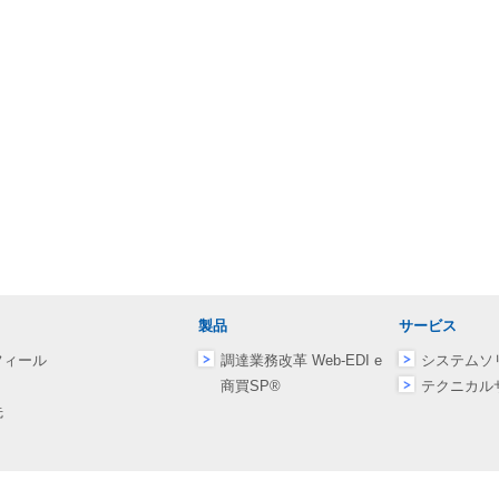
製品
サービス
フィール
調達業務改革 Web-EDI e
システムソ
商買SP®
テクニカル
先