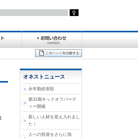
お
問
い
合
わ
せ
オネストニュース
永年勤続表彰
第32期キックオフパーテ
ィー開催
新しい人材を迎え入れまし
ま
た！
人への投資をさらに強