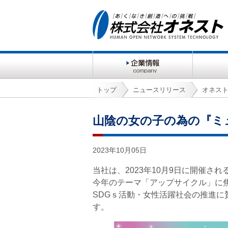
会
製
社
品
情
トップ
ニュースリリース
オネス
報
山陰の女の子の為の『ミュ
2023年10月05日
当社は、2023年10月9日に開催さ
今年のテーマ「アップサイクル
SDGｓ活動・女性活躍社会の推進
す。