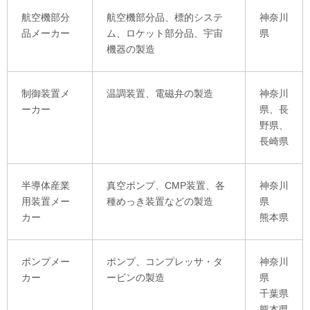
航空機部分
航空機部分品、標的システ
神奈川
品メーカー
ム、ロケット部分品、宇宙
県
機器の製造
制御装置メ
温調装置、電磁弁の製造
神奈川
ーカー
県、長
野県、
長崎県
半導体産業
真空ポンプ、CMP装置、各
神奈川
用装置メー
種めっき装置などの製造
県
カー
熊本県
ポンプメー
ポンプ、コンプレッサ・タ
神奈川
カー
ービンの製造
県
千葉県
熊本県