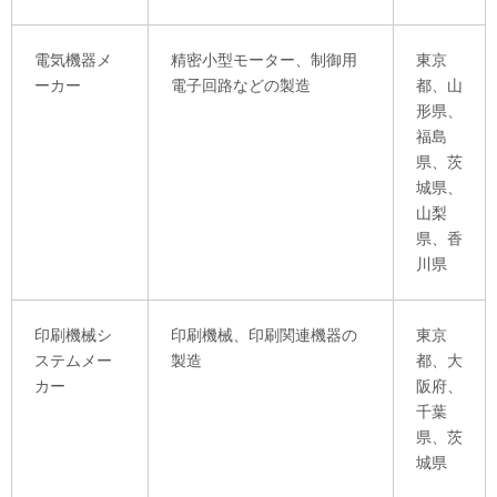
電気機器メ
精密小型モーター、制御用
東京
ーカー
電子回路などの製造
都、山
形県、
福島
県、茨
城県、
山梨
県、香
川県
印刷機械シ
印刷機械、印刷関連機器の
東京
ステムメー
製造
都、大
カー
阪府、
千葉
県、茨
城県