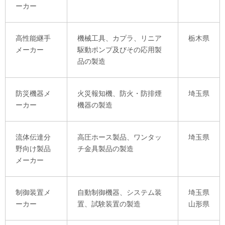
ーカー
高性能継手
機械工具、カプラ、リニア
栃木県
メーカー
駆動ポンプ及びその応用製
品の製造
防災機器メ
火災報知機、防火・防排煙
埼玉県
ーカー
機器の製造
流体伝達分
高圧ホース製品、ワンタッ
埼玉県
野向け製品
チ金具製品の製造
メーカー
制御装置メ
自動制御機器、システム装
埼玉県
ーカー
置、試験装置の製造
山形県