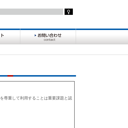
お
問
い
合
わ
せ
を尊重して利用することは重要課題と認