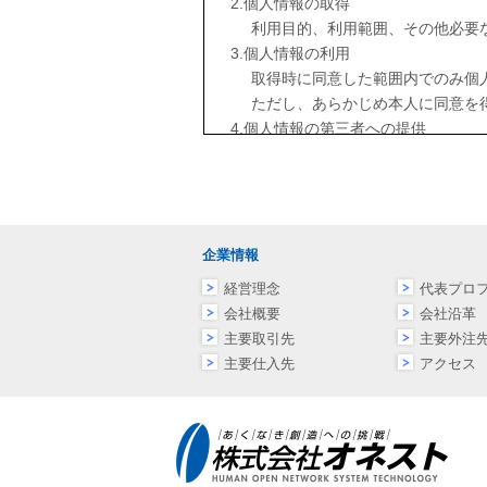
個人情報の取得
利用目的、利用範囲、その他必要
個人情報の利用
取得時に同意した範囲内でのみ個
ただし、あらかじめ本人に同意を
個人情報の第三者への提供
本人の同意を得ることなく、第三
ただし、法令により認められた場
安全管理
個人情報を利用目的の範囲内で正
講じます。
企業情報
ご意見等への対応
経営理念
代表プロ
個人情報の開示・訂正・利用停止
会社概要
会社沿革
態勢の継続的改善
主要取引先
主要外注
安全管理体制、内部規定の整備、
主要仕入先
アクセス