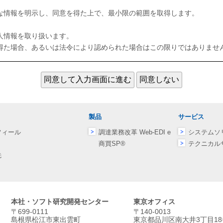
な情報を明示し、同意を得た上で、最小限の範囲を取得します。
人情報を取り扱います。
得た場合、あるいは法令により認められた場合はこの限りではありませ
者へ個人情報を提供することはありません。
合はこの限りではありません。
確・最新の状態に保つよう努め、不正アクセス、改謬、滅失、毀損を防
製品
サービス
フィール
調達業務改革 Web-EDI e
システムソ
・消去その他を求められた場合、法令の規定に基づき、適切に対応いた
商買SP®
テクニカル
先
役員および社員の教育等の、継続的な改善に努めます。
本社・ソフト研究開発センター
東京オフィス
〒699-0111
〒140-0013
島根県松江市東出雲町
東京都品川区南大井3丁目18