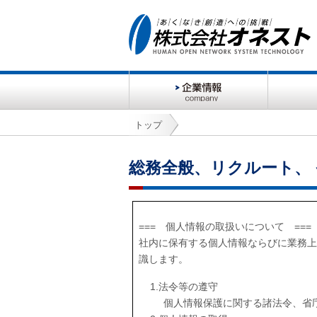
会
製
社
品
情
トップ
報
総務全般、リクルート、
=== 個人情報の取扱いについて ===
社内に保有する個人情報ならびに業務上
識します。
法令等の遵守
個人情報保護に関する諸法令、省