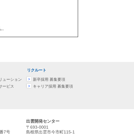
ん。
ぐため、必要かつ適切な安全管理措置を
リクルート
リューション
新卒採用 募集要項
します。
サービス
キャリア採用 募集要項
出雲開発センター
〒693-0001
番7号
島根県出雲市今市町115-1