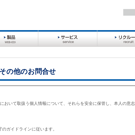
サ
リ
ー
ク
ビ
ル
ス
ー
ト
 その他のお問合せ
において取扱う個人情報について、それらを安全に保管し、本人の意志
庁のガイドラインに従います。