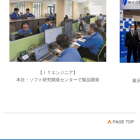
【ＩＴエンジニア】
本社・ソフト研究開発センターで製品開発
展